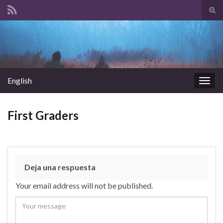
Tog
sear
Search for:
for
English
Togg
navig
First Graders
Deja una respuesta
Your email address will not be published.