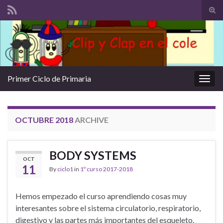
Tog
sear
Search for:
for
Primer Ciclo de Primaria
Togg
navig
OCTUBRE 2018
ARCHIVE
BODY SYSTEMS
OCT
11
By
ciclo1
in
1º curso 2017-2018
Hemos empezado el curso aprendiendo cosas muy
interesantes sobre el sistema circulatorio, respiratorio,
digestivo y las partes más importantes del esqueleto.