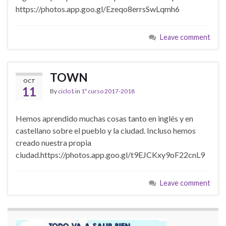
https://photos.app.goo.gl/Ezeqo8errsSwLqmh6
Leave comment
TOWN
OCT
11
By
ciclo1
in
1º curso 2017-2018
Hemos aprendido muchas cosas tanto en inglés y en
castellano sobre el pueblo y la ciudad. Incluso hemos
creado nuestra propia
ciudad.https://photos.app.goo.gl/t9EJCKxy9oF22cnL9
Leave comment